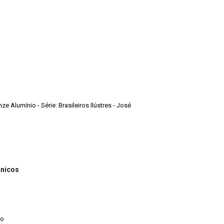
ze Alumínio - Série: Brasileiros Ilústres - José
cnicos
io