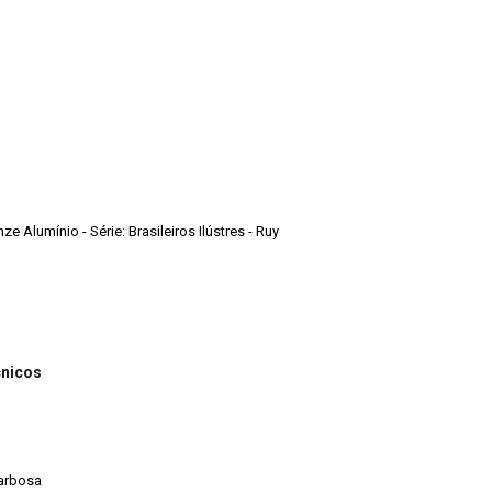
ze Alumínio - Série: Brasileiros Ilústres - Ruy
cnicos
barbosa