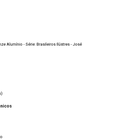
ze Alumínio - Série: Brasileiros Ilústres - José
s)
cnicos
io