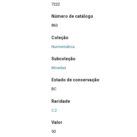
7222
Número de catálogo
863
Coleção
Numismática
Subcoleção
Moedas
Estado de conservação
BC
Raridade
C.2
Valor
50