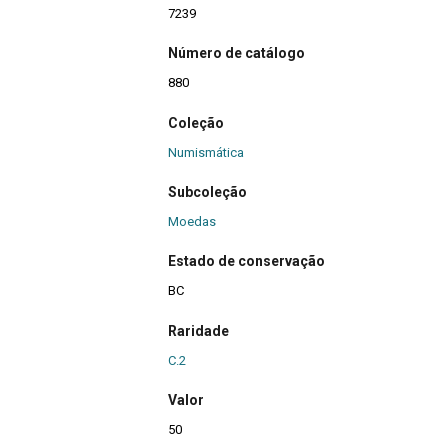
7239
Número de catálogo
880
Coleção
Numismática
Subcoleção
Moedas
Estado de conservação
BC
Raridade
C.2
Valor
50