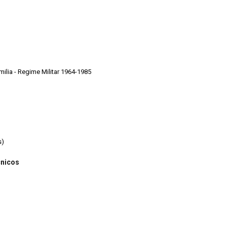
Cruzeiro - 1970 -1986 - Primeira Familia - Regime Militar 1964-1985
s)
cnicos