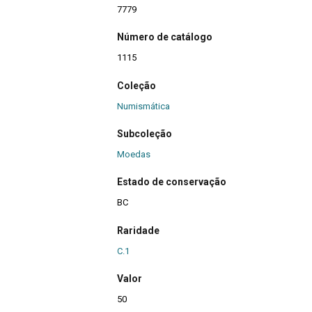
7779
Número de catálogo
1115
Coleção
Numismática
Subcoleção
Moedas
Estado de conservação
BC
Raridade
C.1
Valor
50