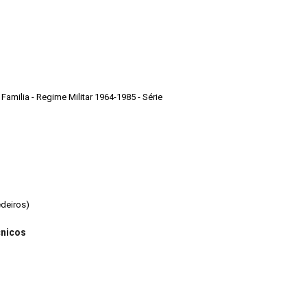
egime Militar 1964-1985 - Série
edeiros)
cnicos