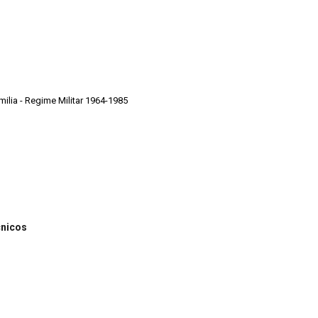
Cruzeiro - 1970 -1986 - Primeira Familia - Regime Militar 1964-1985
cnicos