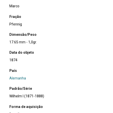
Marco
Fração
Pfennig
Dimensão/Peso
17.65 mm - 1,0gr.
Data do objeto
1874
País
Alemanha
Padrão/Série
Wilhelm I (1871-1888)
Forma de aquisição