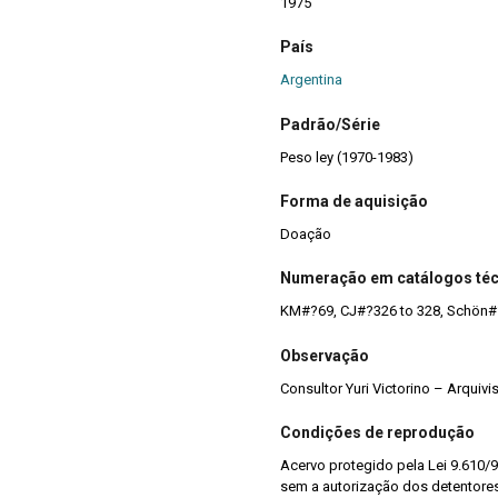
1975
País
Argentina
Padrão/Série
Peso ley (1970-1983)
Forma de aquisição
Doação
Numeração em catálogos té
KM#?69, CJ#?326 to 328, Schön
Observação
Consultor Yuri Victorino – Arquiv
Condições de reprodução
Acervo protegido pela Lei 9.610/9
sem a autorização dos detentores 