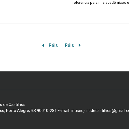
referência para fins acadêmicos e
Réis
Réis
io de Castilhos
ico, Porto Alegre, RS 90010-281 E-mail: museujuliodecastilhos@gmail.c