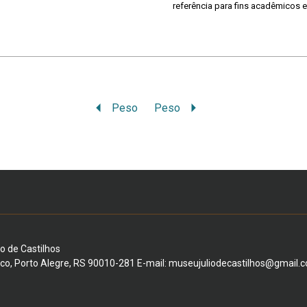
referência para fins acadêmicos e
Peso
Peso
io de Castilhos
ico, Porto Alegre, RS 90010-281 E-mail: museujuliodecastilhos@gmail.c