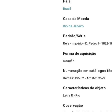
País
Brasil
Casa da Moeda
Rio de Janeiro
Padrão/Série
Réis - Império - D. Pedro I - 1822-1
Forma de aquisição
Doação
Numeração em catálogos té
Bentes: 495.02 - Amato: C579
Características do objeto
Letra R - Rio
Observação