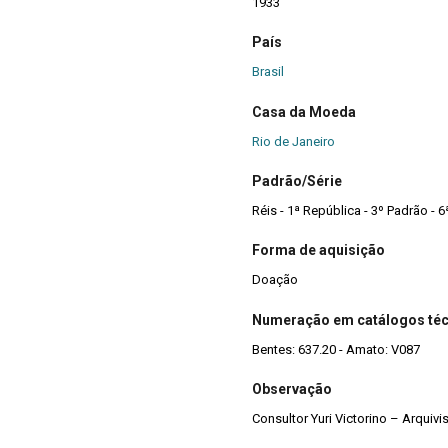
1933
País
Brasil
Casa da Moeda
Rio de Janeiro
Padrão/Série
Réis - 1ª República - 3º Padrão - 6
Forma de aquisição
Doação
Numeração em catálogos té
Bentes: 637.20 - Amato: V087
Observação
Consultor Yuri Victorino – Arquiv