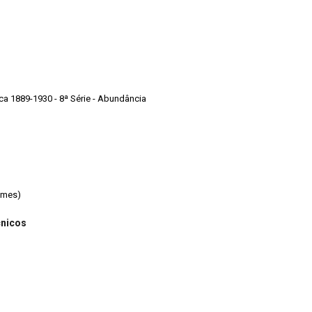
ica 1889-1930 - 8ª Série - Abundância
omes)
cnicos