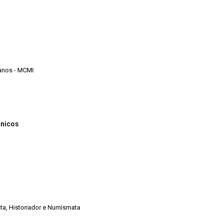
anos - MCMI
cnicos
ista, Historiador e Numismata