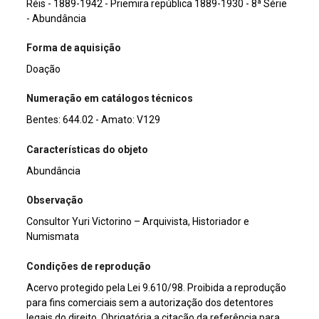
Réis - 1889-1942 - Priemira república 1889-1930 - 8ª Série
- Abundância
Forma de aquisição
Doação
Numeração em catálogos técnicos
Bentes: 644.02 - Amato: V129
Características do objeto
Abundância
Observação
Consultor Yuri Victorino – Arquivista, Historiador e
Numismata
Condições de reprodução
Acervo protegido pela Lei 9.610/98. Proibida a reprodução
para fins comerciais sem a autorização dos detentores
legais do direito. Obrigatória a citação da referência para