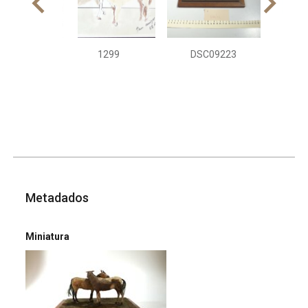
1299
DSC09223
DS
Metadados
Miniatura