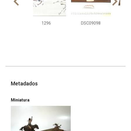
1296
DSC09098
DS
Metadados
Miniatura