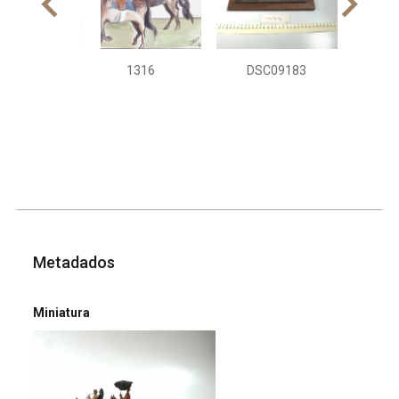
1316
DSC09183
DS
Metadados
Miniatura