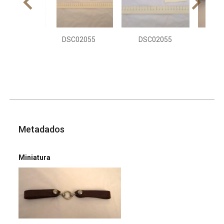
DSC02055
DSC02055
DS
Metadados
Miniatura