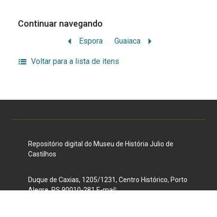
Continuar navegando
Espora
Guaiaca
Voltar para a lista de itens
Repositório digital do Museu de História Julio de
Castilhos
Duque de Caxias, 1205/1231, Centro Histórico, Porto
Alegre, RS 90010-281 E-mail:
museujuliodecastilhos@gmail.com
Telefone: (51) 3221-3959