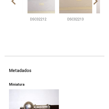
DSC02212
DSC02213
DS
Metadados
Miniatura