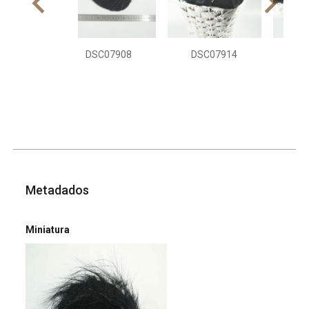
DSC07908
DSC07914
DS
Metadados
Miniatura