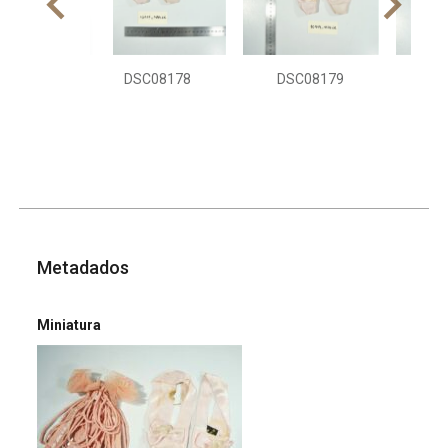
DSC08178
DSC08179
DS
Metadados
Miniatura