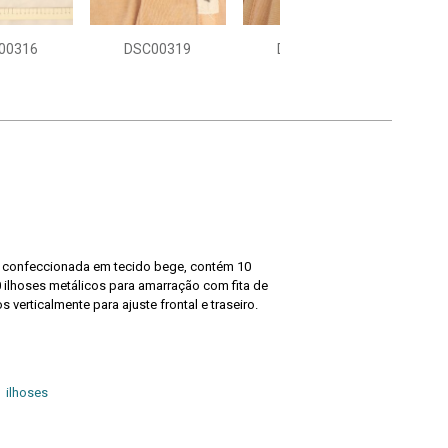
00316
DSC00319
DSC00321
DS
o confeccionada em tecido bege, contém 10
 ilhoses metálicos para amarração com fita de
s verticalmente para ajuste frontal e traseiro.
ilhoses