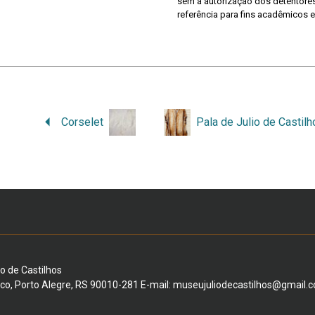
sem a autorização dos detentores 
referência para fins acadêmicos e
Corselet
Pala de Julio de Castil
io de Castilhos
ico, Porto Alegre, RS 90010-281 E-mail: museujuliodecastilhos@gmail.c