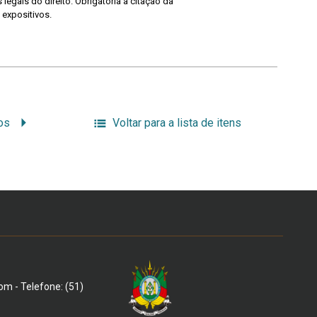
legais do direito. Obrigatória a citação da
 expositivos.
hos
Voltar para a lista de itens
om - Telefone: (51)