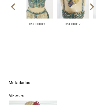
DSC08809
DSC08812
DS
Metadados
Miniatura