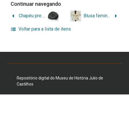
Continuar navegando
Chapéu preto em espiral
Blusa feminina de festa
Voltar para a lista de itens
Repositório digital do Museu de História Julio de
Castilhos
Duque de Caxias, 1205/1231, Centro Histórico, Porto
Alegre, RS 90010-281 E-mail:
museujuliodecastilhos@gmail.com
Telefone: (51) 3221-3959