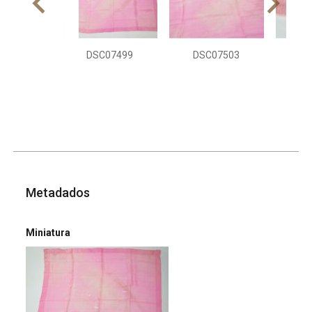
DSC07499
DSC07503
DS
Metadados
Miniatura