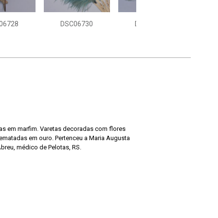
06728
DSC06730
DSC06731
DS
as em marfim. Varetas decoradas com flores
rrematadas em ouro. Pertenceu a Maria Augusta
breu, médico de Pelotas, RS.