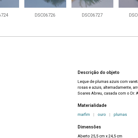
6724
DSC06726
DSC06727
DSC
Descrição do objeto
Leque de plumas azuis com varet
rosas e azuis, alternadamente, a
Soares Abreu, casada com o Dr. A
Materialidade
marfim
|
ouro
|
plumas
Dimensões
Aberto 25,5 cm x 24,5 cm