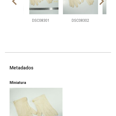
DSC08301
DSC08302
DS
Metadados
Miniatura