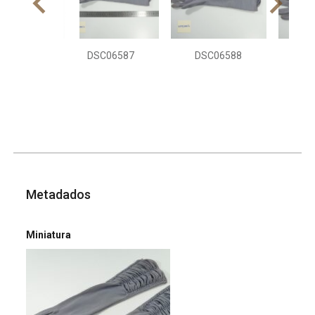
DSC06587
DSC06588
DS
Metadados
Miniatura