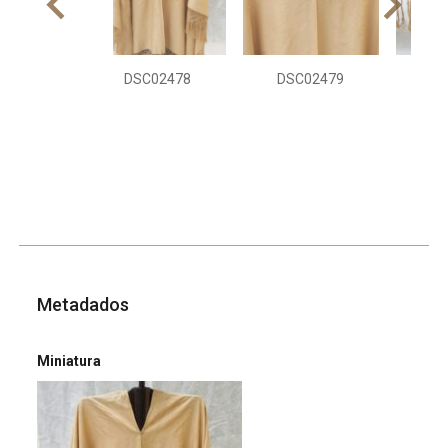
DSC02478
DSC02479
DS
Metadados
Miniatura