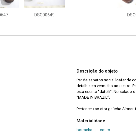
0647
DSC00649
DSC
Descrição do objeto
Par de sapatos social loafer de 
detalhe em vermelho ao centro. P
está escrito “datelli”. No solad
“MADE IN BRAZIL”.
Pertenceu ao ator gaúcho Sirmar 
Materialidade
borracha
|
couro