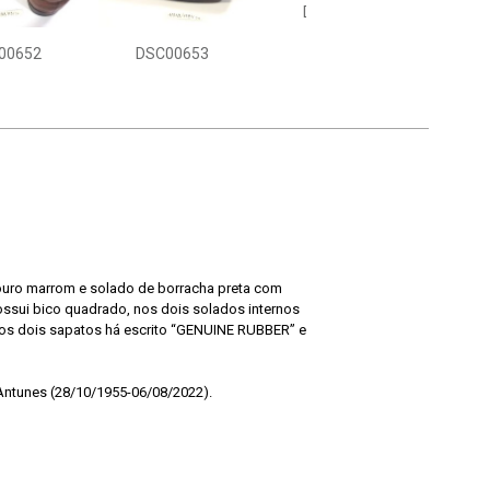
DSC00654
00652
DSC00653
DS
couro marrom e solado de borracha preta com
ossui bico quadrado, nos dois solados internos
o dos dois sapatos há escrito “GENUINE RUBBER” e
Antunes (28/10/1955-06/08/2022).