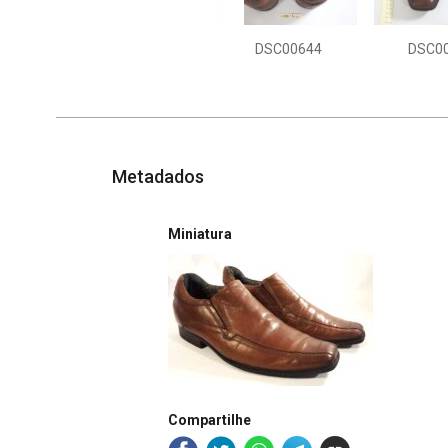
DSC00644
DSC0
Metadados
Miniatura
Compartilhe