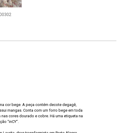
00302
tê na cor bege. A peça contém decote degagê,
ossui mangas. Conta com um forro bege em toda
a nas cores dourado e cobre. Há uma etiqueta na
ição “inCY”.
 Laurita, drag trasnformista em Porto Alegre.