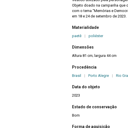
Objeto doado na campanha que ocorreu durante a 17ª Primave
com o tema “Memórias e Democrac
em 18 e 24 de setembro de 2023.
Materialidade
paetê
|
poliéster
Dimensões
Altura 81 cm; largura 44 cm
Procedência
Brasil
|
Porto Alegre
|
Rio Gr
Data do objeto
2023
Estado de conservação
Bom
Forma de aquisição