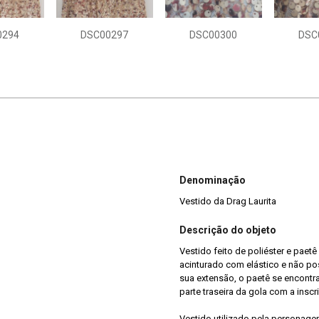
0294
DSC00297
DSC00300
DSC
Denominação
Vestido da Drag Laurita
Descrição do objeto
Vestido feito de poliéster e pae
acinturado com elástico e não p
sua extensão, o paetê se encontr
parte traseira da gola com a inscr
Vestido utilizado pela personagem