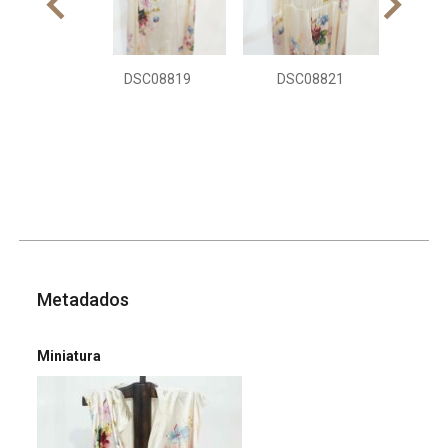
DSC08819
DSC08821
Metadados
Miniatura