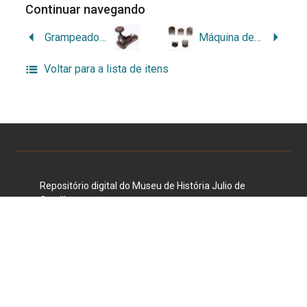
Continuar navegando
Grampeador de papel
Máquina de cortar cabelo
Voltar para a lista de itens
Repositório digital do Museu de História Julio de
Castilhos
Duque de Caxias, 1205/1231, Centro Histórico, Porto
Alegre, RS 90010-281 E-mail:
museujuliodecastilhos@gmail.com
Telefone: (51) 3221-3959