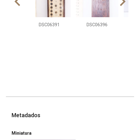
DSC06391
DSC06396
DS
Metadados
Miniatura