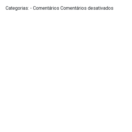
em
Categorias: - Comentários
Comentários desativados
Número
tombo
←
Anterior
Seguinte
→
Repositório digital do Museu de História Julio de
Castilhos
Duque de Caxias, 1205/1231, Centro Histórico, Porto
Alegre, RS 90010-281 E-mail:
museujuliodecastilhos@gmail.com
Telefone: (51) 3221-3959