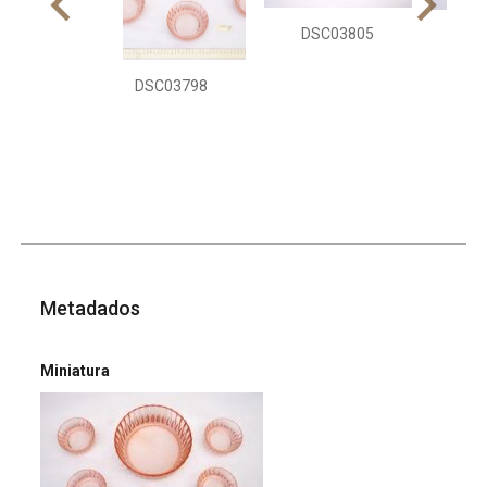
DSC03805
DS
DSC03798
Metadados
Miniatura