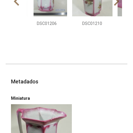
DSC01206
DSC01210
DS
Metadados
Miniatura