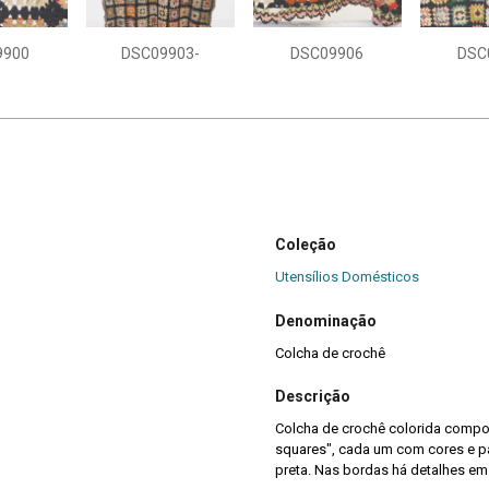
9900
DSC09903-
DSC09906
DSC
Coleção
Utensílios Domésticos
Denominação
Colcha de crochê
Descrição
Colcha de crochê colorida compos
squares", cada um com cores e pa
preta. Nas bordas há detalhes em 