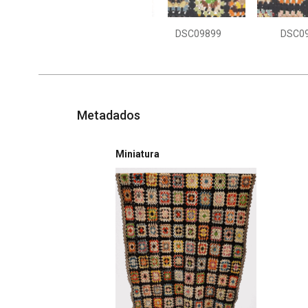
DSC09899
DSC0
Metadados
Miniatura