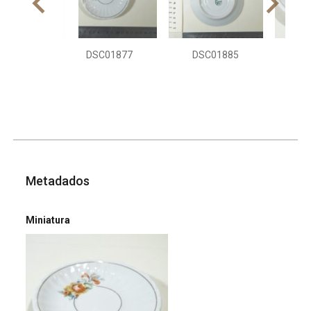
DSC01877
DSC01885
DS
Metadados
Miniatura