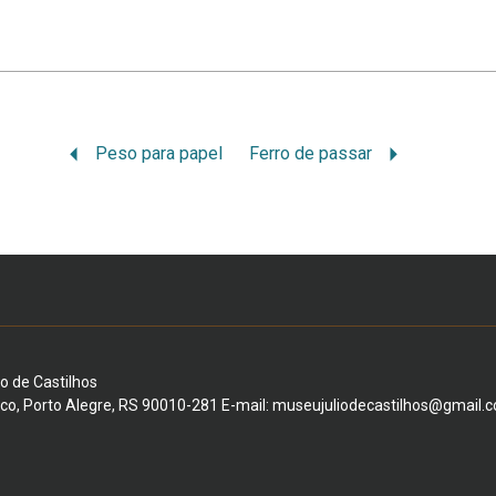
Peso para papel
Ferro de passar
io de Castilhos
ico, Porto Alegre, RS 90010-281 E-mail: museujuliodecastilhos@gmail.c