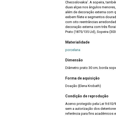
Checoslovakia’. A sopeira, també
duas alças nos ângulos menores, 
além de decoração externa com qua
exibem filete e segmentos dourado
com oito reentrâncias arredondad
decoração externa com três florai
Prato (1875/135 Ud), Sopeira (30
Materialidade
porcelana
Dimensão
Diâmetro prato 30 cm; borda sopei
Forma de aquisição
Doação (Elena Krobath)
Condição de reprodução
Acervo protegido pela Lei 9.610/9
sem a autorização dos detentores 
referência para fins acadêmicos e