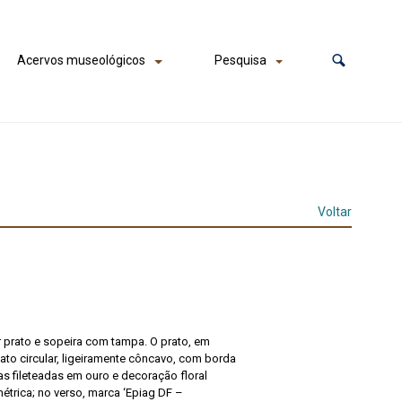
Acervos museológicos
Pesquisa
Voltar
prato e sopeira com tampa. O prato, em
ato circular, ligeiramente côncavo, com borda
s fileteadas em ouro e decoração floral
étrica; no verso, marca ‘Epiag DF –