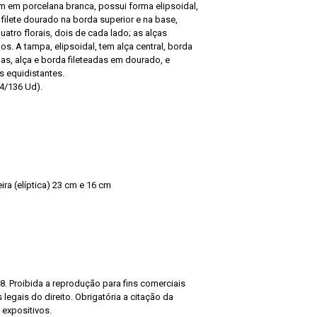
m em porcelana branca, possui forma elipsoidal,
filete dourado na borda superior e na base,
tro florais, dois de cada lado; as alças
s. A tampa, elipsoidal, tem alça central, borda
as, alça e borda fileteadas em dourado, e
s equidistantes.
34/136 Ud).
ra (elíptica) 23 cm e 16 cm
8. Proibida a reprodução para fins comerciais
legais do direito. Obrigatória a citação da
 expositivos.