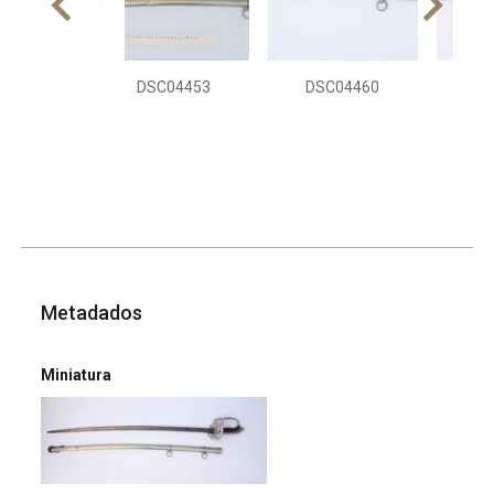
DSC04453
DSC04460
DS
Metadados
Miniatura