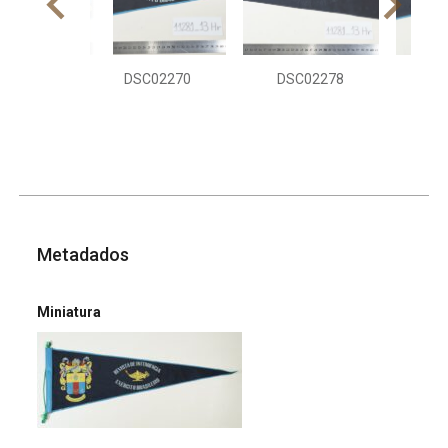
DSC02270
DSC02278
DS
Metadados
Miniatura