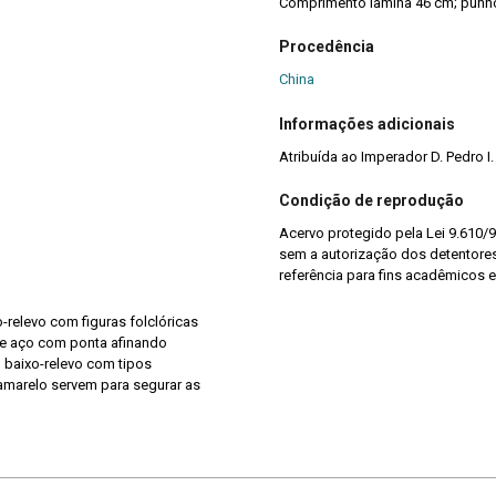
Comprimento lâmina 46 cm; punho
Procedência
China
Informações adicionais
Atribuída ao Imperador D. Pedro I.
Condição de reprodução
Acervo protegido pela Lei 9.610/9
sem a autorização dos detentores 
referência para fins acadêmicos e
relevo com figuras folclóricas
de aço com ponta afinando
 baixo-relevo com tipos
 amarelo servem para segurar as