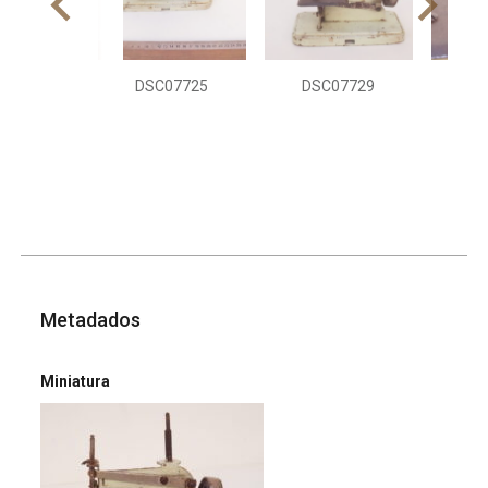
DSC07725
DSC07729
DS
Metadados
Miniatura