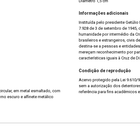
Diâmetro 1,5 cm
Informações adicionais
Instituída pelo presidente Getúli
7.928 de 3 de setembro de 1945, 
humanidade por intermédio da Cru
brasileiros e estrangeiros, civis 
destina-se a pessoas e entidades 
mereçam reconhecimento por parte
características iguais à Cruz de 
Condição de reprodução
Acervo protegido pela Lei 9.610/9
sem a autorização dos detentores 
 circular, em metal esmaltado, com
referência para fins acadêmicos e
rno escuro e alfinete metálico