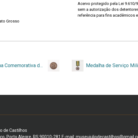
Acervo protegido pela Lei 9.610/9
sem a autorização dos detentores 
referência para fins acadêmicos e
ato Grosso
Medalha Comemorativa do Congresso Eucarístico Diocesano de Caxias do Sul
Medalha de Serviço Mili
io de Castilhos
ico, Porto Alegre, RS 90010-281 E-mail: museujuliodecastilhos@gmail.c