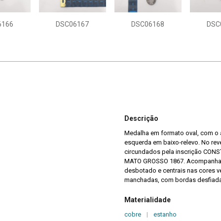
6166
DSC06167
DSC06168
DSC
Descrição
Medalha em formato oval, com o an
esquerda em baixo‑relevo. No reve
circundados pela inscrição CONSTÂ
MATO GROSSO 1867. Acompanha fit
desbotado e centrais nas cores 
manchadas, com bordas desfiada
Materialidade
cobre
|
estanho