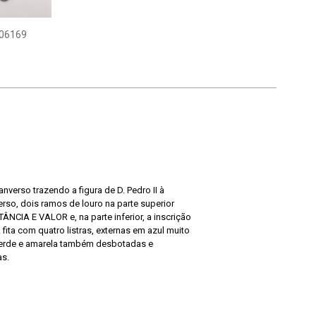
06169
verso trazendo a figura de D. Pedro II à
rso, dois ramos de louro na parte superior
NCIA E VALOR e, na parte inferior, a inscrição
a com quatro listras, externas em azul muito
verde e amarela também desbotadas e
s.