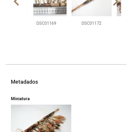
DSC01169
DSC01172
DS
Metadados
Miniatura