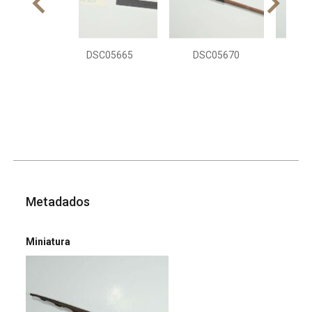
DSC05665
DSC05670
DS
Metadados
Miniatura