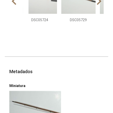
DSC05724
DSC05729
DS
Metadados
Miniatura